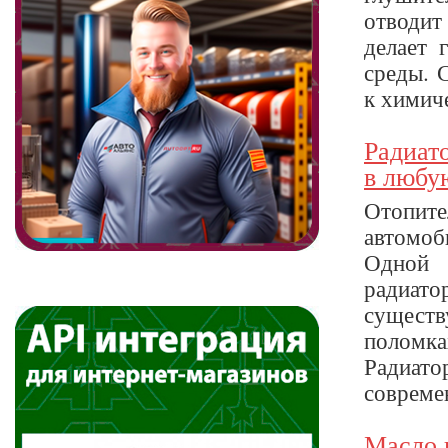
отводит
делает 
среды. 
к химиче
Радиато
в любу
Отопите
автомоб
Одной 
радиато
существ
поломка
Радиато
современ
Масло 