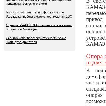
В систе
напарники тормозного диска
КАМАЗ е
передаю
Бачок расширительный: эффективная и
безопасная работа системы охлаждения ДВС
привод
сошки, 
Ступица SSANGYONG: прочная основа колес
особенн
и тормозов "корейцев"
устройс
Сальник коленвала: герметичность блока
КАМАЗ В
цилиндров двигателя
Опора 
подвес
В подв
демпфи
части он
специал
опорах
возможн