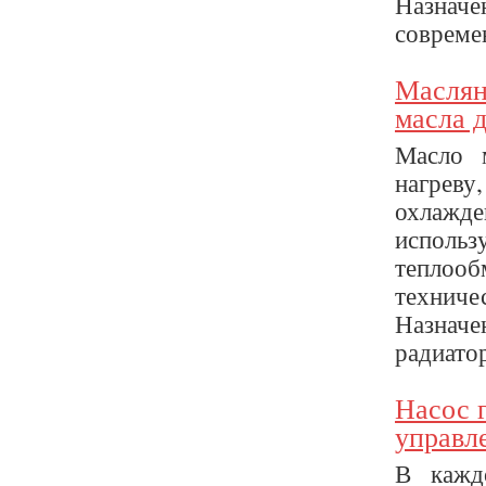
Назнач
совреме
Маслян
масла д
Масло 
нагреву
охлажде
использ
теплооб
техниче
Назначе
радиатор
Насос 
управл
В кажд