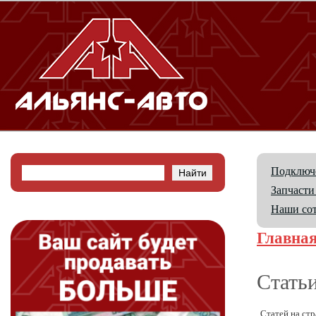
Подключе
Запчасти
Наши со
Главна
Стать
Статей на ст