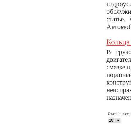
гидроу
обслужи
статье.
Автомоб
Кольца
В грузо
двигате
смазке ц
поршнев
констру
неиспра
назначен
Статей на ст