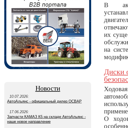
В акт
устанав
двигате
отвечаю
их суще
обслужи
на сист
модифик 
Диски 
безопа
Новости
Ходова
автомо
10.07.2026:
использ
АвтоАльянс - официальный дилер ОСВАР
примене
17.06.2026:
О ходо
Запчасти КАМАЗ К5 на складе АвтоАльянс -
наше новое направление
особенн