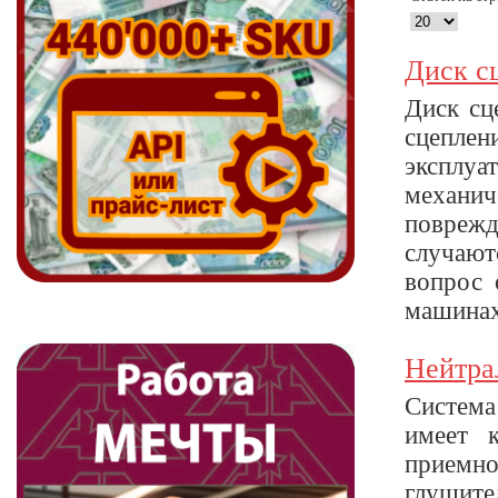
Диск с
Диск сц
сцепле
эксплуа
механи
повреж
случают
вопрос 
машинах
Нейтра
Система
имеет к
приемно
глушите