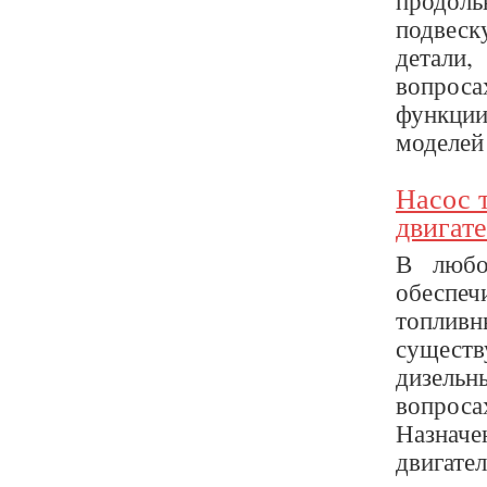
продоль
подвеск
детали,
вопроса
функции
моделей 
Насос 
двигат
В любом
обеспе
топлив
сущест
дизельн
вопроса
Назнач
двигател