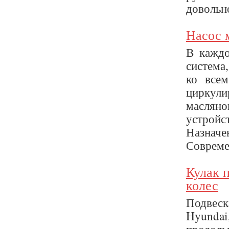
довольно
Насос 
В каждо
система
ко все
циркул
маслян
устройс
Назначе
Совреме
Кулак 
колес
Подвеск
Hyunda