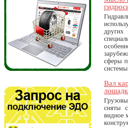
гидрос
Гидравл
использ
других
специал
особен
зарубеж
сферы п
системы 
Вал ка
лошадк
Грузовы
сняты с
видное 
констру