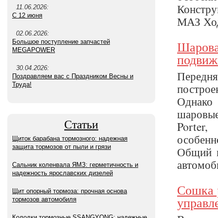
Констру
11.06.2026:
С 12 июня
МАЗ Ходо
02.06.2026:
Шаровая
Большое поступление запчастей
MEGAPOWER
подвиж
30.04.2026:
Передня
Поздравляем вас с Праздником Весны и
построе
Труда!
Однако
шаровые
Статьи
Porter
особенн
Щиток барабана тормозного: надежная
защита тормозов от пыли и грязи
Общий в
автомоби
Сальник коленвала ЯМЗ: герметичность и
надежность ярославских дизелей
Сошка 
Щит опорный тормоза: прочная основа
управл
тормозов автомобиля
Колодки тормозные SSANGYONG: надежные