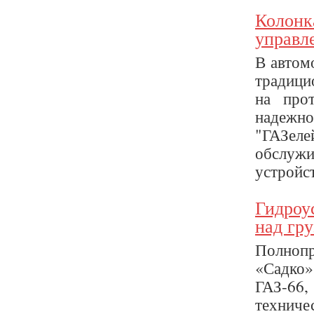
Колонк
управл
В автом
традици
на про
надежн
"ГАЗелей
обслуж
устройст
Гидроу
над гр
Полноп
«Садко»
ГАЗ-66,
технич