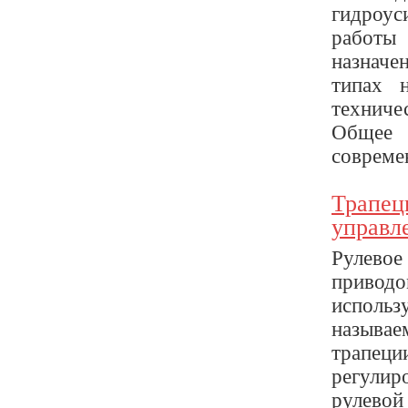
гидроус
работы
назначе
типах 
техниче
Общее 
совреме
Трапец
управл
Рулевое
приводо
использ
называе
трапеци
регулир
рулевой