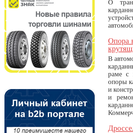
О тран
кардан
устрой
автомоби
Опора 
крутящ
В автом
карданн
раме с
опоры ка
и конст
и ремон
кардан
Коммерче
Дроссе