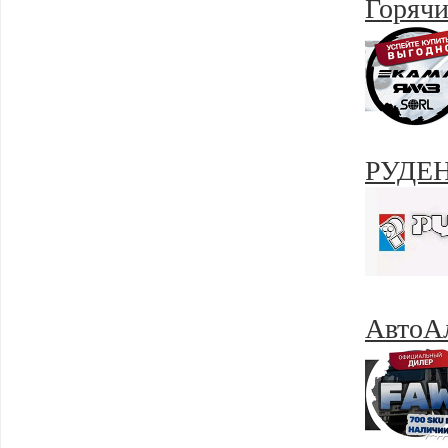
Горячи
РУДЕНС
АвтоА