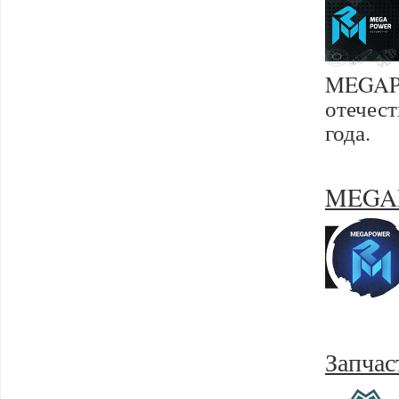
MEGAPO
отечес
года.
MEGAPO
Запча