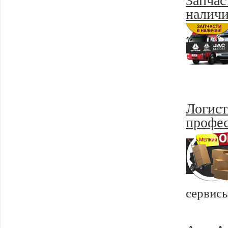
налич
Логист
профес
сервисы