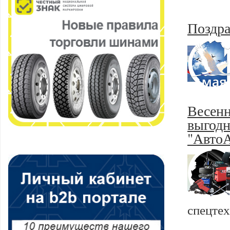
Поздра
Весенн
выгодн
"АвтоА
спецтех