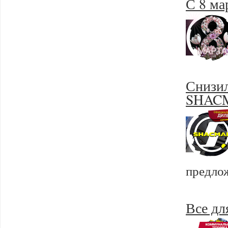
С 8 ма
Снизил
SHAC
предло
Все для