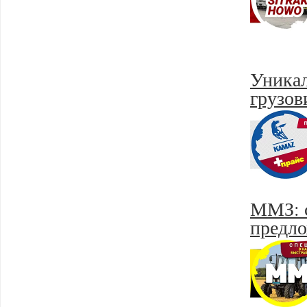
Уникал
грузо
ММЗ: с
предл