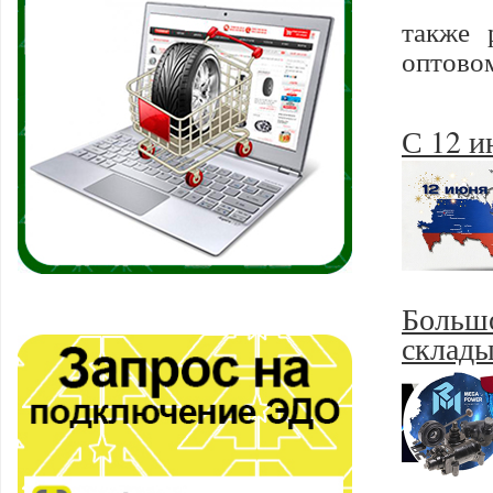
также 
оптовом
С 12 
Больш
склады