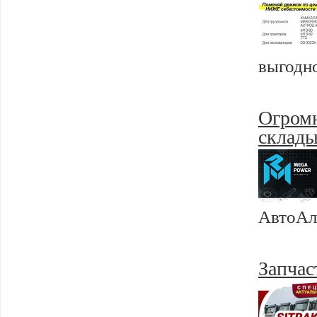
выгодн
Огром
склады
АвтоАл
Запча