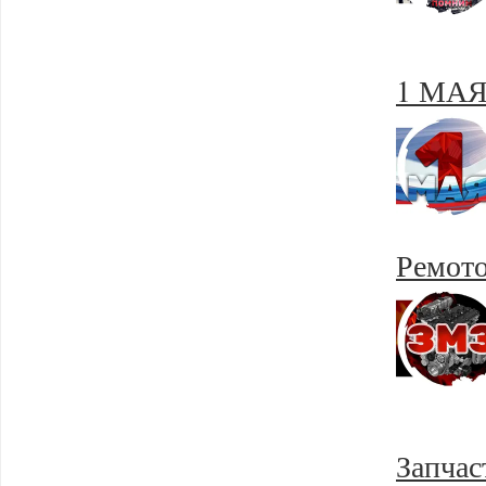
1 МАЯ
Ремото
Запча