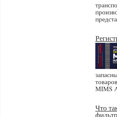
транс
произв
предста
Регист
запасн
товаро
MIMS A
Что та
фильтр