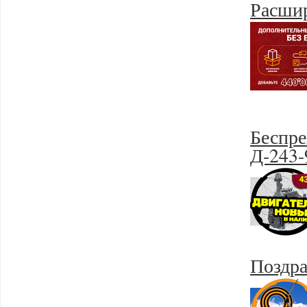
Расшир
Беспре
Д-243
Поздра