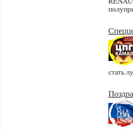
RENAUL
полупр
Спецц
стать 
Поздра