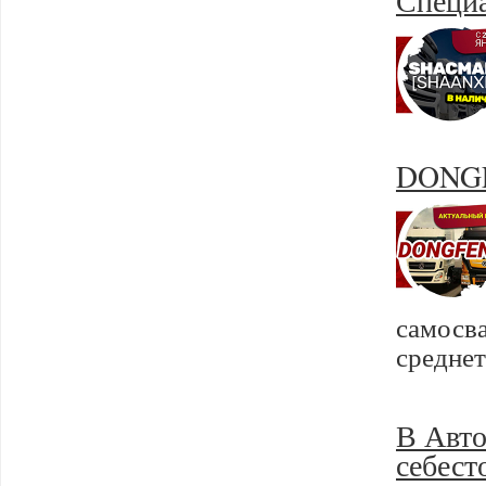
Специ
DONGF
самос
среднет
В Авто
себест