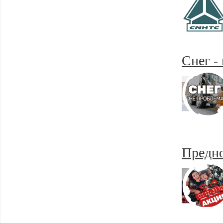
Снег -
Предно