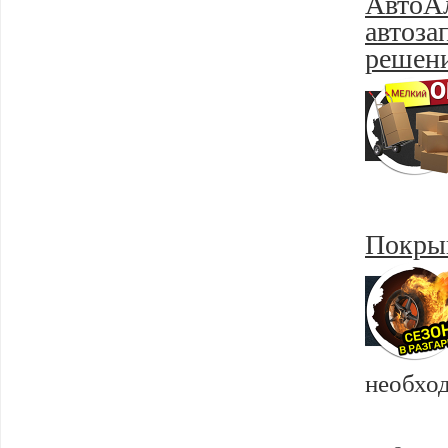
АвтоАл
автоза
решени
Покрыш
необход