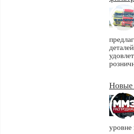
предла
детале
удовле
рознич
Новые 
уровне 