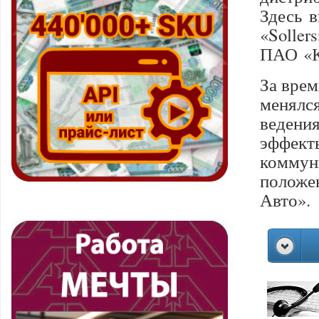
Здесь 
«Solle
ПАО «К
За врем
менялс
ведени
эффект
коммун
положе
Авто».