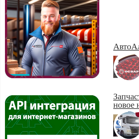
АвтоА
Запчас
новое 