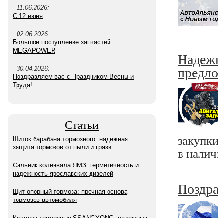
11.06.2026:
С 12 июня
02.06.2026:
Большое поступление запчастей
MEGAPOWER
Надежн
предло
30.04.2026:
Поздравляем вас с Праздником Весны и
Труда!
Статьи
закупки
Щиток барабана тормозного: надежная
защита тормозов от пыли и грязи
в налич
Сальник коленвала ЯМЗ: герметичность и
надежность ярославских дизелей
Поздра
Щит опорный тормоза: прочная основа
тормозов автомобиля
Колодки тормозные SSANGYONG: надежные