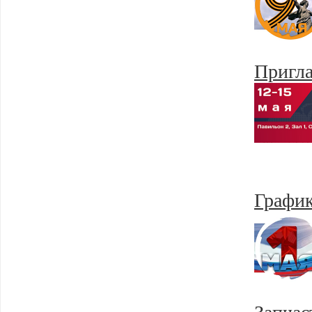
Пригл
График
Запчас