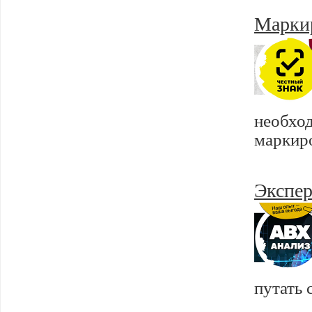
Маркир
необх
маркир
Экспер
путать 