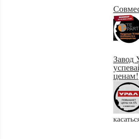
Совмес
Завод 
успева
ценам!
касатьс