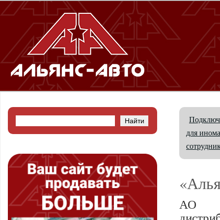
Подключ
для ином
сотрудни
«Алья
АО «
дистри