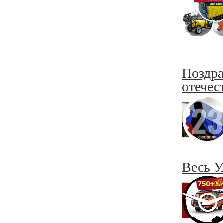
Поздра
отечес
Весь У