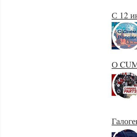
С 12 и
О CUM
Галог