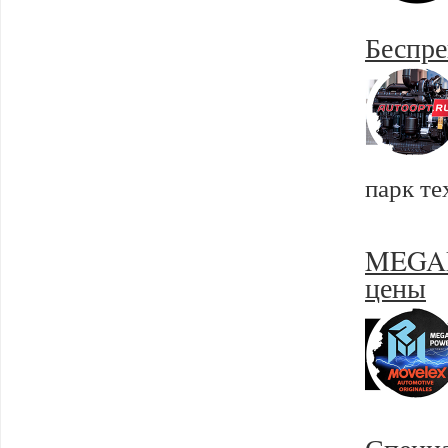
Беспре
парк те
MEGAP
цены