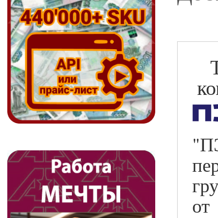
ко
"П
пе
г
от