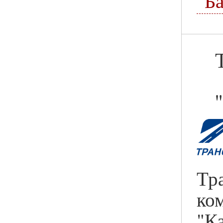
"Б
Тр
ко
"К