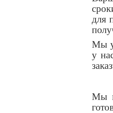
срок
для 
полу
Мы у
у на
зака
Мы и
гото