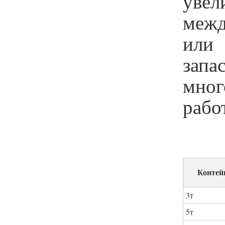
увел
межд
или 
зап
мног
рабо
Контей
3т
5т