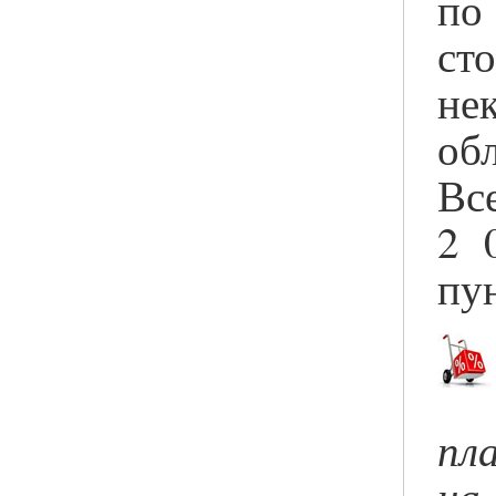
п
с
не
об
В
2 
пу
пл
на