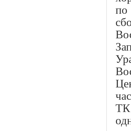
п
сб
Во
За
Ур
В
Це
ча
Т
од