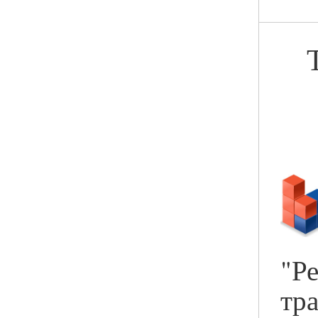
"Р
тр