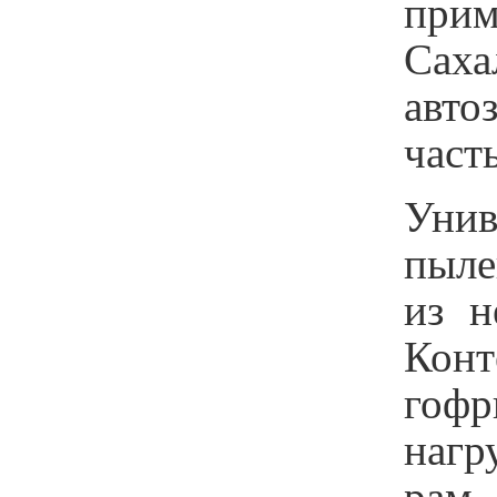
прим
Сах
авто
част
Унив
пыле
из н
Кон
гофр
нагр
рам,