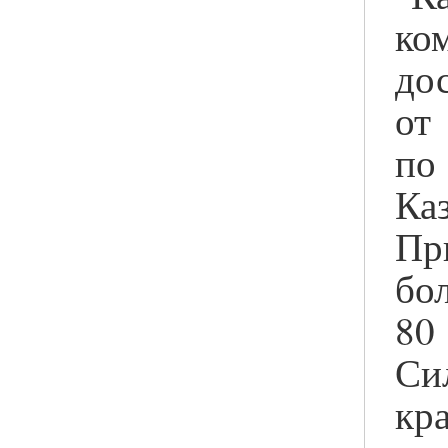
ко
до
от
п
Ка
Пр
б
8
Си
кр