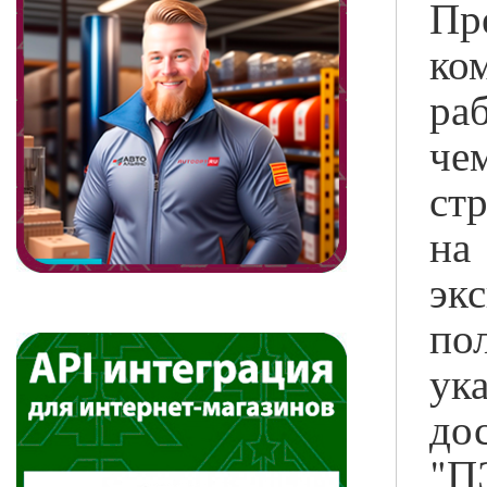
Пр
ко
ра
че
ст
на
эк
по
ук
до
"П