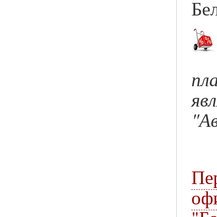
Бел
пл
яв
"А
П
оф