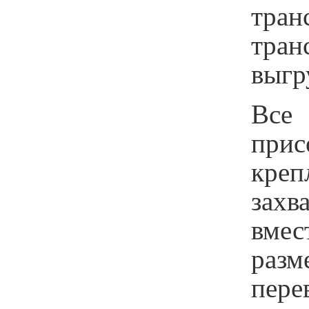
тран
тран
выгр
Все
прис
кре
захв
вмес
разм
пере