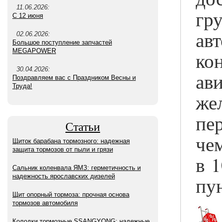
11.06.2026:
гр
С 12 июня
ав
02.06.2026:
Большое поступление запчастей
MEGAPOWER
ко
30.04.2026:
Поздравляем вас с Праздником Весны и
Труда!
же
пе
Статьи
че
Щиток барабана тормозного: надежная
защита тормозов от пыли и грязи
в 
Сальник коленвала ЯМЗ: герметичность и
пу
надежность ярославских дизелей
Щит опорный тормоза: прочная основа
тормозов автомобиля
Колодки тормозные SSANGYONG: надежные