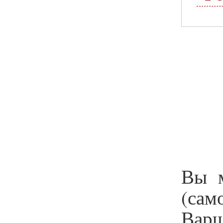
Вы м
(са
Варш