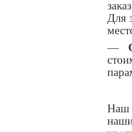
зака
Для 
мест
—
стои
пара
Наш 
наши