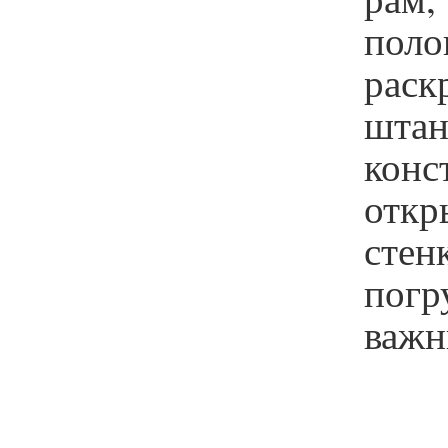
пол
раск
шта
конс
отк
стен
погр
важн