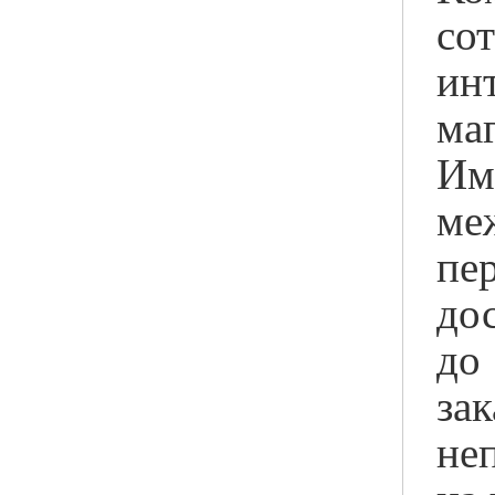
со
ин
ма
Им
ме
пе
до
до
зак
не