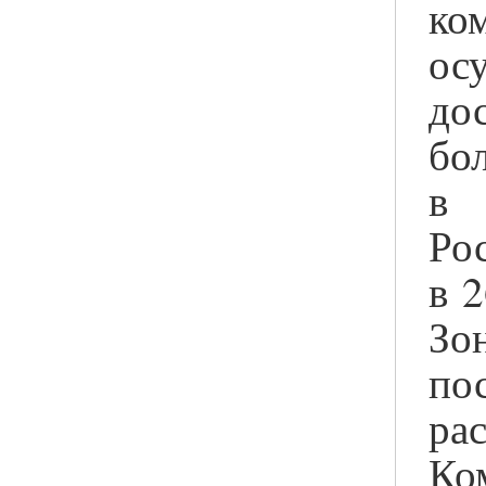
ко
ос
до
б
в 
Ро
в 
З
по
ра
Ко