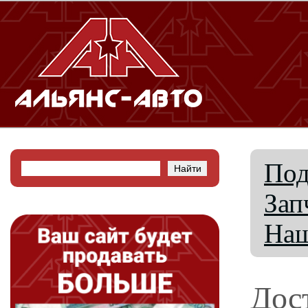
Под
Зап
Наш
Дос