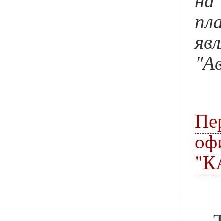
пл
яв
"А
П
оф
"К