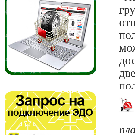
г
от
по
мо
д
дв
по
пл