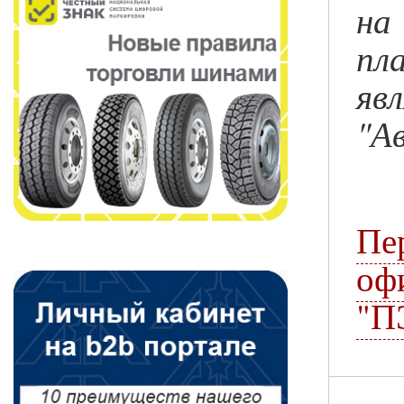
на
пл
яв
"А
П
оф
"П