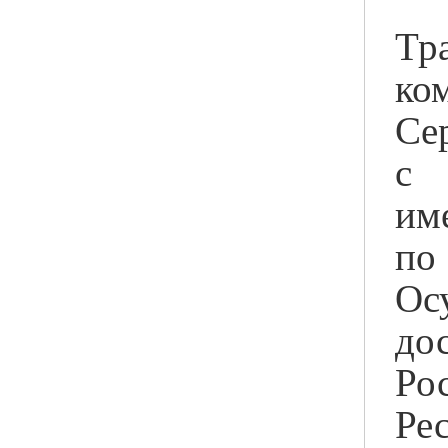
Тр
ко
Се
с 
им
п
Ос
до
Р
Ре