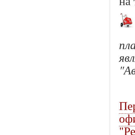
на
пл
яв
"А
П
оф
"Р