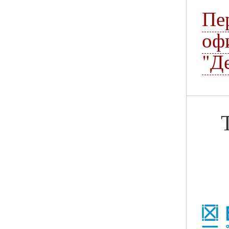
П
оф
"Д