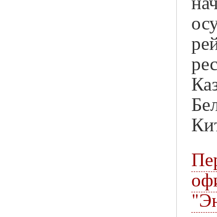
на
ос
р
ре
Каз
Б
Ки
П
оф
"Э