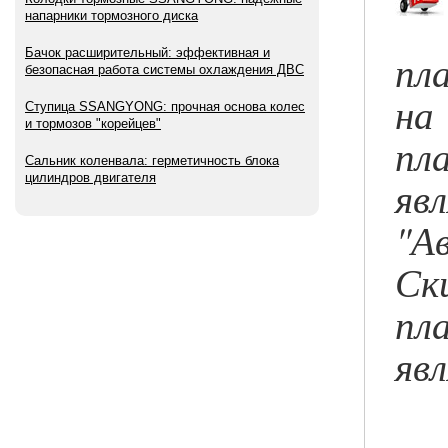
напарники тормозного диска
пл
Бачок расширительный: эффективная и
безопасная работа системы охлаждения ДВС
на
Ступица SSANGYONG: прочная основа колес
и тормозов "корейцев"
пл
Сальник коленвала: герметичность блока
цилиндров двигателя
яв
"А
Ск
пл
яв