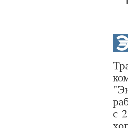
Тр
ко
"Э
ра
с 
хо