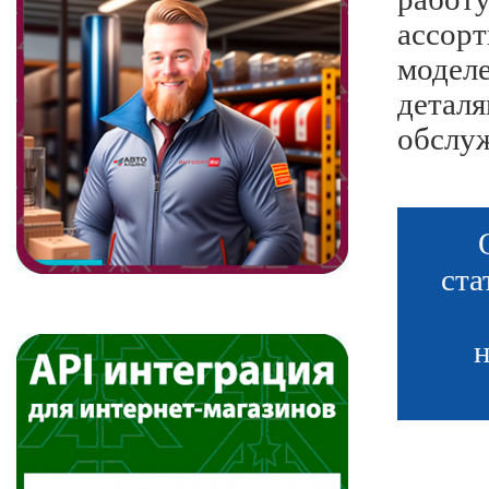
ассор
модел
детал
обслу
ст
н