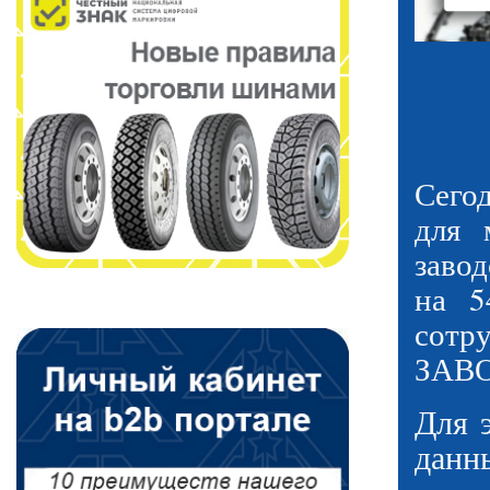
Сего
для 
заво
на 5
сотр
ЗАВО
Для 
данн