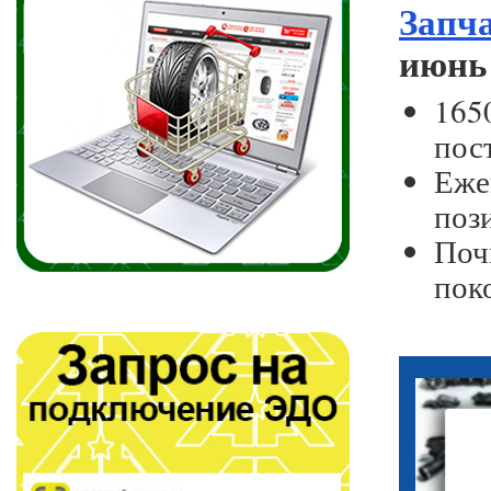
Запч
июнь 
165
пос
Еже
поз
Поч
пок