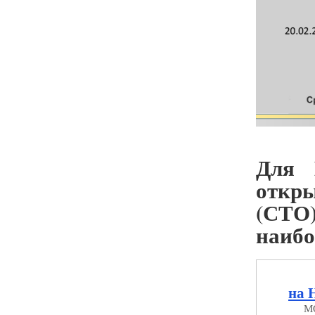
Для 
откр
(СТО
наибо
на 
МО