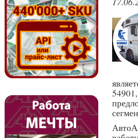
17.06.
являе
54901
предл
сегмен
АвтоА
рабо