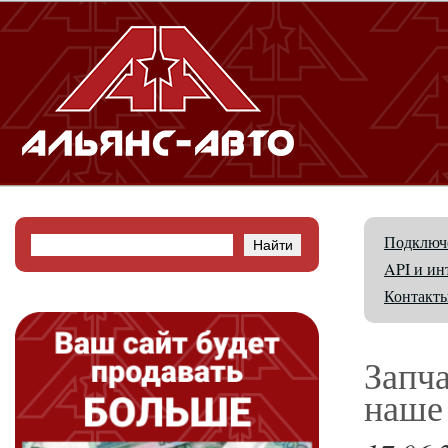
Подключе
API и ин
Контакт
Запч
наше