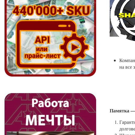
Компан
на все 
Памятка — 
Гаранти
долгове