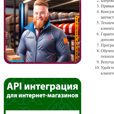
Широки
Прямые
Консул
запчаст
Технич
клиент
Гарант
дополн
Програ
Обучен
технол
Репута
Удобств
клиент