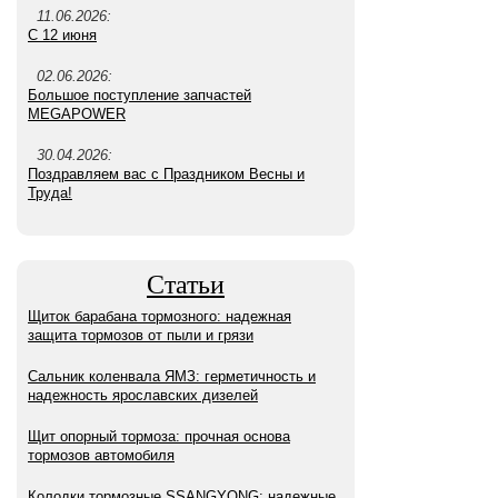
11.06.2026:
С 12 июня
02.06.2026:
Большое поступление запчастей
MEGAPOWER
30.04.2026:
Поздравляем вас с Праздником Весны и
Труда!
Статьи
Щиток барабана тормозного: надежная
защита тормозов от пыли и грязи
Сальник коленвала ЯМЗ: герметичность и
надежность ярославских дизелей
Щит опорный тормоза: прочная основа
тормозов автомобиля
Колодки тормозные SSANGYONG: надежные