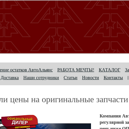
ние остатков АвтоАльянс
РАБОТА МЕЧТЫ!
КАТАЛОГ
З
Доставка
Наши сотрудники
Статьи
Новости
Контакты
|
ли цены на оригинальные запча
Компания Авт
регулярной з
цену ниже ОП