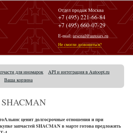
Отдел продаж Москва
+7 (495) 221-66-84
+7 (495) 660-07-29
E-mail:
arsenal@autoars.ru
Не смогли дозвониться?
апчасти для иномарок
API и интеграция в Autoopt.ru
Ваша корзина
сти SHACMAN
оАльянс ценит долгосрочные отношения и при
акупке запчастей SHACMAN в марте готова предложить
Т-4.