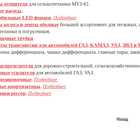
ы отопителя
для сельхозтехники МТЗ-82.
е насосы
.
обильные LED фонари
.
Подробнее
 колеса и ленты ободные
большой ассортимент для легковых, 
техники и погрузчиков.
мидные трубки
.
ты трансмиссии для автомобилей ГАЗ, КАМАЗ, УАЗ, ЗИЛ и
вины дифференциала, чашки дифференциала, главные пары, шкво
аспределители
для дорожно-строительной, сельскохозяйственно
ные усилители
для автомобилей ГАЗ, УАЗ.
дозировочные
.
Подробнее
ые амортизаторы
.
Подробнее
нки рессор
.
Подробнее