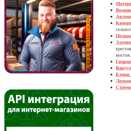
Мотор
Водяны
Автом
Камеры
сельхоз
Полиа
Элемен
кресто
мостов.
Гидрор
Вакуум
Блоки 
Легков
Стремя