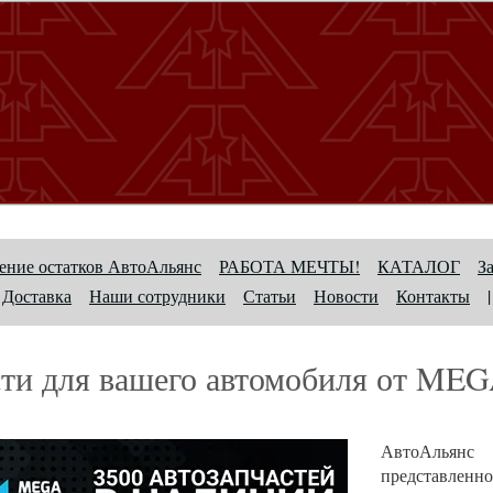
ние остатков АвтоАльянс
РАБОТА МЕЧТЫ!
КАТАЛОГ
З
Доставка
Наши сотрудники
Статьи
Новости
Контакты
|
сти для вашего автомобиля от M
АвтоАльянс
представлен