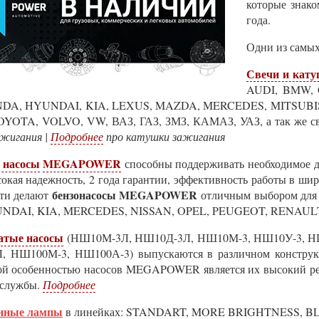
которые знак
года.
Одни из самых
Свечи и кату
AUDI, BMW,
DA, HYUNDAI, KIA, LEXUS, MAZDA, MERCEDES, MITSUBIS
YOTA, VOLVO, VW, ВАЗ, ГАЗ, ЗМЗ, КАМАЗ, УАЗ, а так же све
ажигания |
Подробнее
про катушки зажигания
 насосы
MEGAPOWER
способны поддерживать необходимое да
сокая надежность, 2 года гарантии, эффективность работы в ш
бензонасосы MEGAPOWER
ети делают
отличным выбором дл
NDAI, KIA, MERCEDES, NISSAN, OPEL, PEUGEOT, RENAUL
атые насосы
(НШ10М-3Л, НШ10Д-3Л, НШ10М-3, НШ10У-3, Н
 НШ100М-3, НШ100А-3) выпускаются в различном конструкт
ной особенностью насосов MEGAPOWER является их высокий р
 службы.
Подробнее
енные лампы
в линейках: STANDART, MORE BRIGHTNESS, B