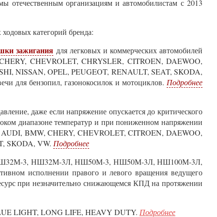
омы отечественным организациям и автомобилистам с 2013
 ходовых категорий бренда:
шки зажигания
для легковых и коммерческих автомобилей
 CHERY, CHEVROLET, CHRYSLER, CITROEN, DAEWOO,
HI, NISSAN, OPEL, PEUGEOT, RENAULT, SEAT, SKODA,
чи для бензопил, газонокосилок и мотоциклов.
Подробнее
вление, даже если напряжение опускается до критического
ироком диапазоне температур и при пониженном напряжении
я AUDI, BMW, CHERY, CHEVROLET, CITROEN, DAEWOO,
T, SKODA, VW.
Подробнее
Ш32М-3, НШ32М-3Л, НШ50М-3, НШ50М-3Л, НШ100М-3Л,
ивном исполнении правого и левого вращения ведущего
есурс при незначительно снижающемся КПД на протяжении
LUE LIGHT, LONG LIFE, HEAVY DUTY.
Подробнее