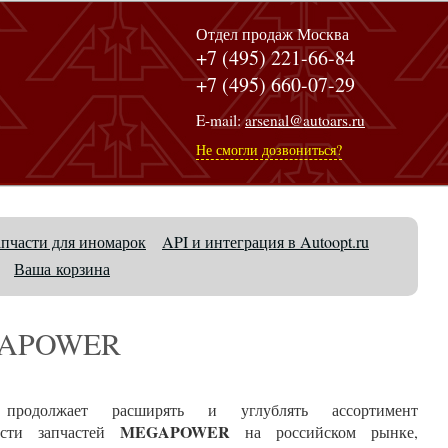
Отдел продаж Москва
+7 (495) 221-66-84
+7 (495) 660-07-29
E-mail:
arsenal@autoars.ru
Не смогли дозвониться?
апчасти для иномарок
API и интеграция в Autoopt.ru
Ваша корзина
EGAPOWER
 продолжает расширять и углублять ассортимент
MEGAPOWER
ности запчастей
на российском рынке,