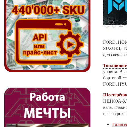
FORD, HON
SUZUKI, TO
про свечи з
Топливные
уровня. Вы
бортовой с
FORD, HYU
Шестерёнч
НШ100А-3Л,
вала. Глав
всего срока
Галог