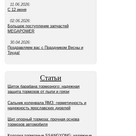
11.06.2026:
С 12 июня
02.06.2026:
Большое поступление запчастей
MEGAPOWER
30.04.2026:
Поздравляем вас с Праздником Весны и
Труда!
Статьи
Щиток барабана тормозного: надежная
защита тормозов от пыли и грязи
Сальник коленвала ЯМЗ: герметичность и
надежность ярославских дизелей
Щит опорный тормоза: прочная основа
тормозов автомобиля
Колодки тормозные SSANGYONG: надежные