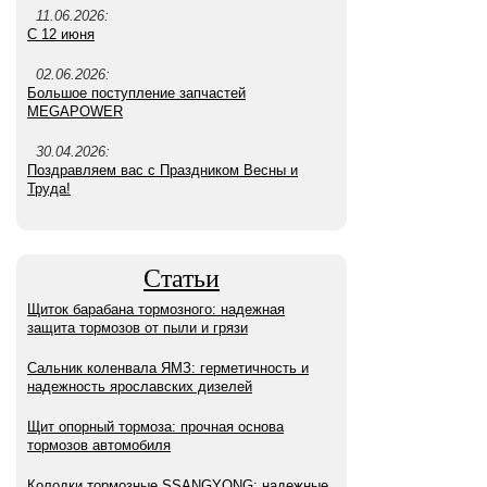
11.06.2026:
С 12 июня
02.06.2026:
Большое поступление запчастей
MEGAPOWER
30.04.2026:
Поздравляем вас с Праздником Весны и
Труда!
Статьи
Щиток барабана тормозного: надежная
защита тормозов от пыли и грязи
Сальник коленвала ЯМЗ: герметичность и
надежность ярославских дизелей
Щит опорный тормоза: прочная основа
тормозов автомобиля
Колодки тормозные SSANGYONG: надежные