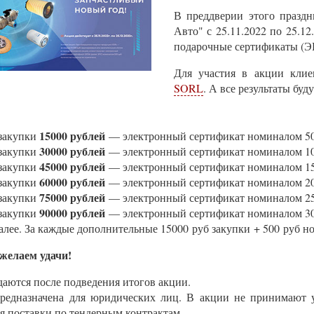
В преддверии этого празд
Авто" с 25.11.2022 по 25.
подарочные сертификаты (Э
Для участия в акции клие
SORL
. А все результаты бу
15000 рублей
закупки
— электронный сертификат номиналом 50
30000 рублей
закупки
— электронный сертификат номиналом 10
45000 рублей
закупки
— электронный сертификат номиналом 15
60000 рублей
закупки
— электронный сертификат номиналом 20
75000 рублей
закупки
— электронный сертификат номиналом 25
90000 рублей
закупки
— электронный сертификат номиналом 30
алее. За каждые дополнительные 15000 руб закупки + 500 руб н
желаем удачи!
ются после подведения итогов акции.
редназначена для юридических лиц. В акции не принимают уч
я поставки по тендерным контрактам.