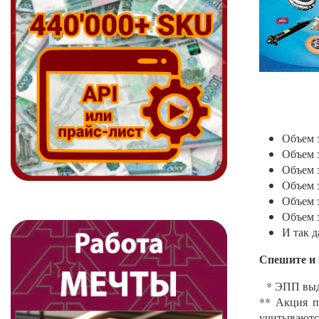
Объем 
Объем 
Объем 
Объем 
Объем 
Объем 
И так д
Спешите и 
* ЭПП выда
** Акция п
учитываютс