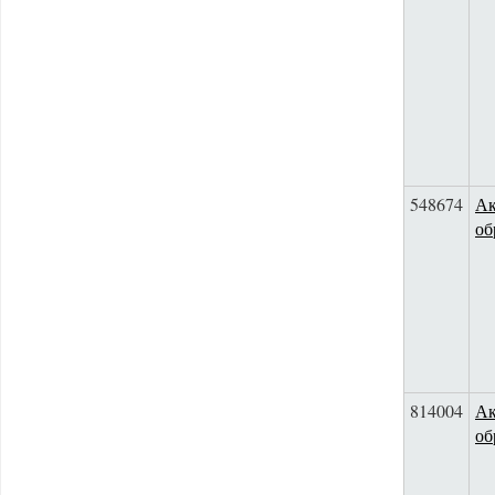
548674
Ак
об
814004
Ак
об