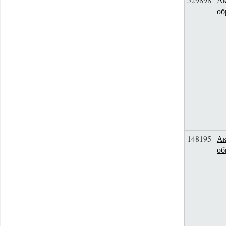
об
148195
Ак
об