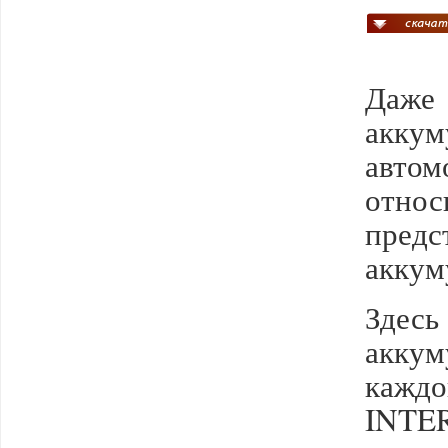
Даже 
акку
автом
относ
пред
аккум
Здесь
акку
каждо
INTER