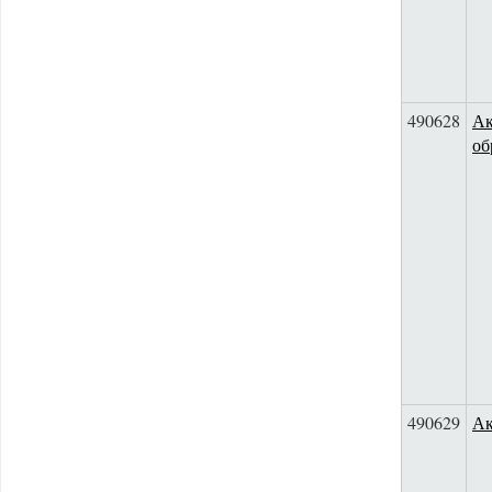
490628
Ак
об
490629
Ак