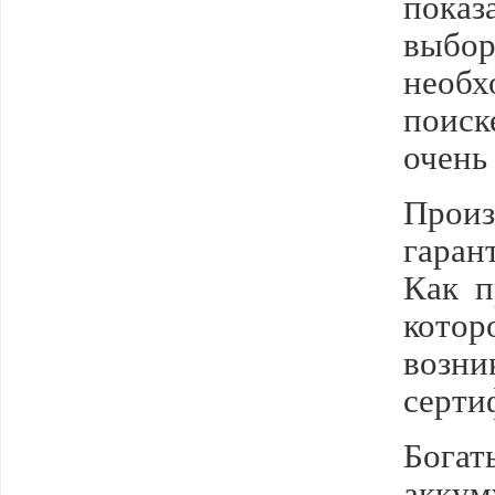
пока
выбо
необх
поиск
очень
Прои
гаран
Как п
котор
возни
серти
Бога
акку