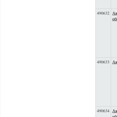
490632
Ак
об
490633
Ак
490634
Ак
об