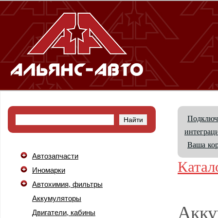
Подключ
интеграци
Ваша ко
Автозапчасти
Катал
Иномарки
Автохимия, фильтры
Аккумуляторы
Акку
Двигатели, кабины