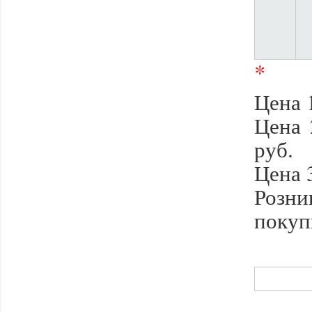
*
Цена 1
Цена 
руб.
Цена 3
Розни
покуп