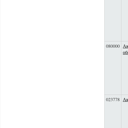
080000
Ак
об
023778
Ак