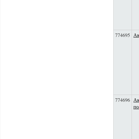
774695
Ак
774696
Ак
по