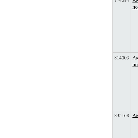
по
814003
Ак
по
835168
Ак