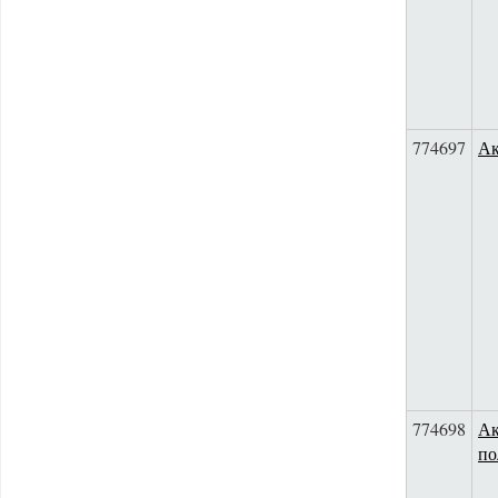
774697
Ак
774698
Ак
по