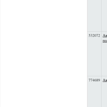
532072
Ак
по
774689
Ак