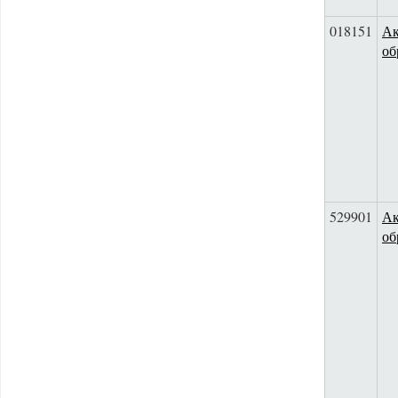
018151
Ак
об
529901
Ак
об