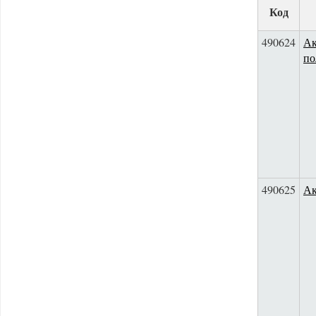
Код
490624
Ак
по
490625
Ак