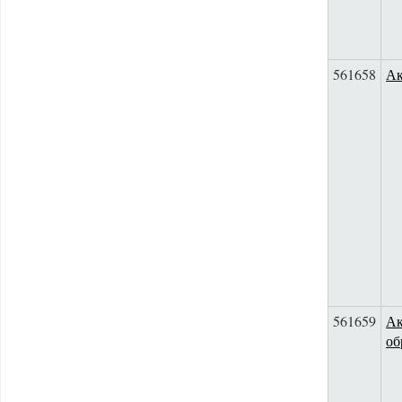
561658
Ак
561659
Ак
об