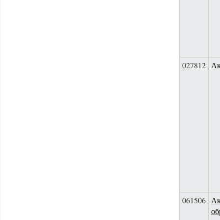
027812
Ак
061506
Ак
об