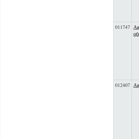
011747
Ак
об
012407
Ак