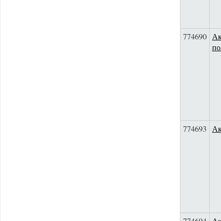
774690
Ак
по
774693
Ак
774694
Ак