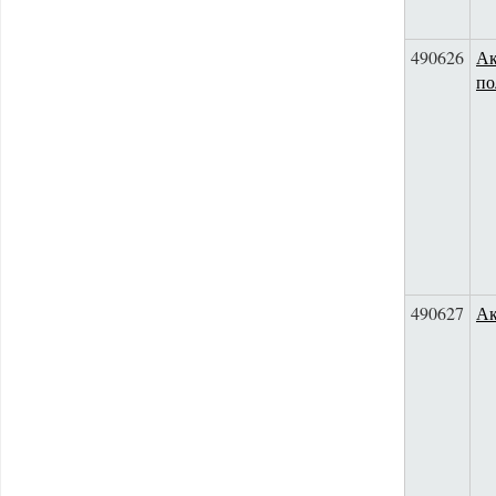
490626
Ак
по
490627
Ак