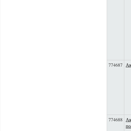
774687
Ак
774688
Ак
по