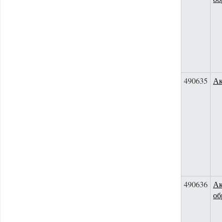
490635
Ак
490636
Ак
об