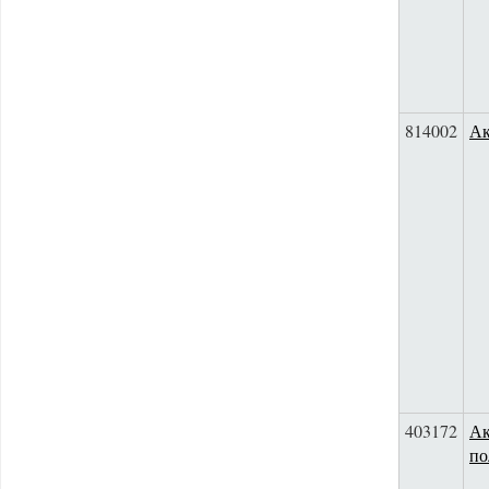
814002
Ак
403172
Ак
по