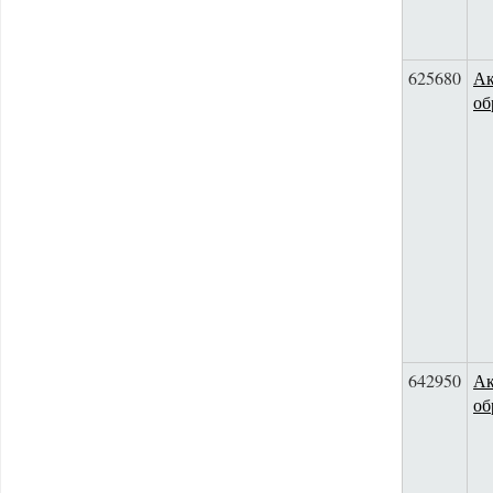
625680
Ак
об
642950
Ак
об