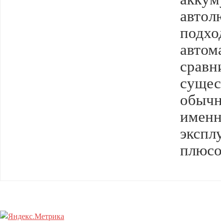
авто
подх
автом
сравн
сущес
обыч
именн
эксп
плюсо