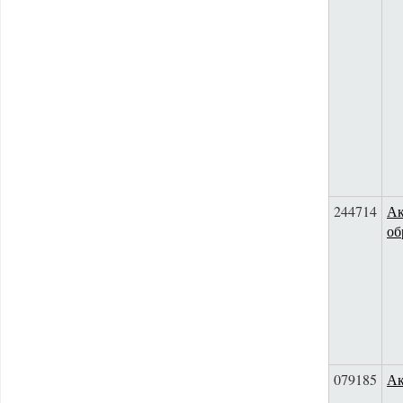
244714
Ак
об
079185
Ак