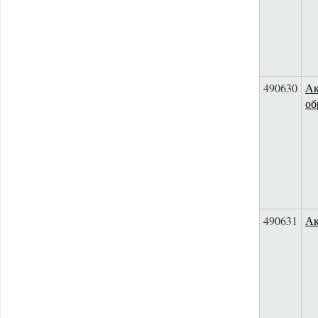
490630
Ак
об
490631
Ак