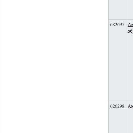
682697
Ак
об
626298
Ак