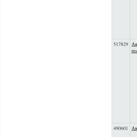
517829
Ак
по
490601
Ак