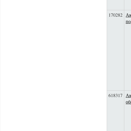
170282
Ак
по
618317
Ак
об