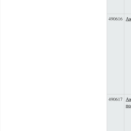
490616
Ак
490617
Ак
по