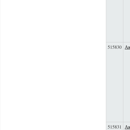
515830
Ак
515831
Ак