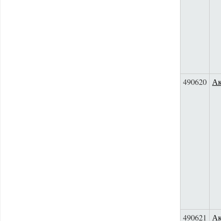
490620
Ак
490621
Ак