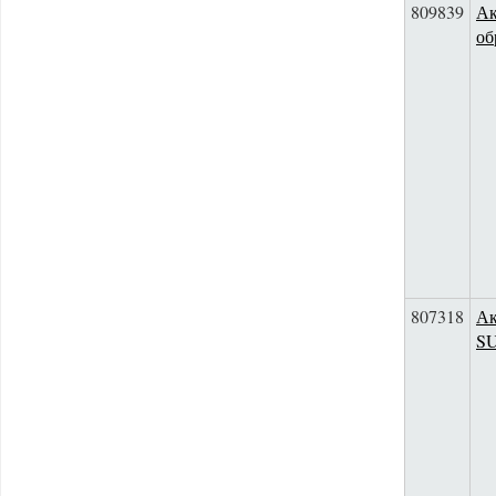
809839
Ак
об
807318
Ак
SU