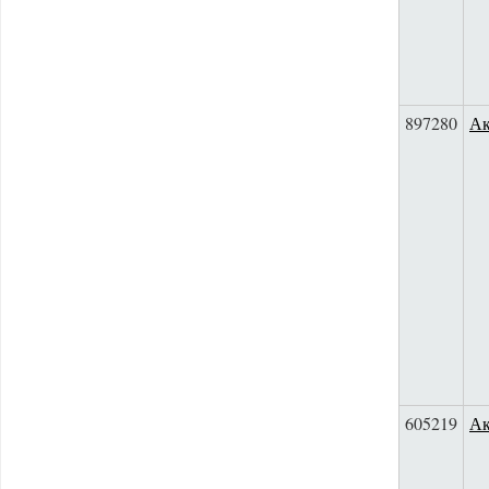
897280
Ак
605219
Ак