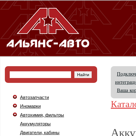
Подключ
интеграци
Ваша ко
Автозапчасти
Катал
Иномарки
Автохимия, фильтры
Аккумуляторы
Акку
Двигатели, кабины