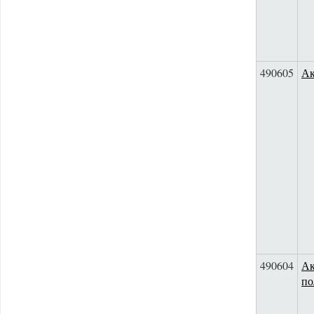
490605
Ак
490604
Ак
по