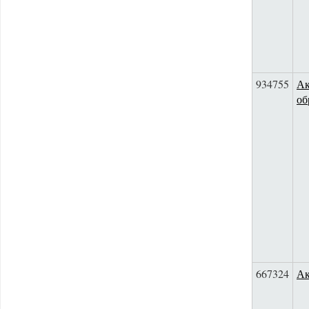
934755
Ак
об
667324
Ак