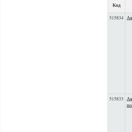
Код
515834
Ак
515833
Ак
по