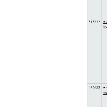
515832
Ак
по
432682
Ак
по