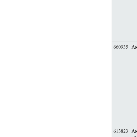
660935
Ак
613823
Ак