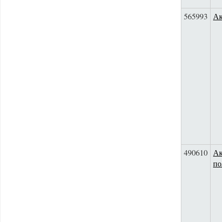
565993
Ак
490610
Ак
по