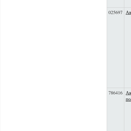
025697
Ак
786416
Ак
по