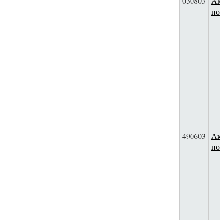
030803
Ак
по
490603
Ак
по