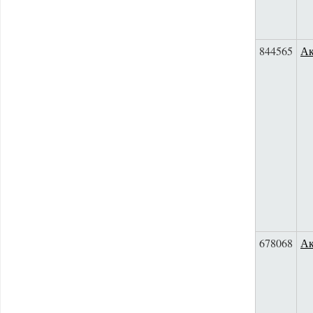
844565
Ак
678068
Ак