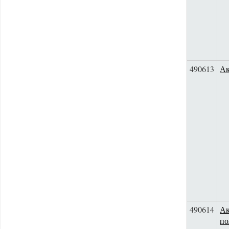
490613
Ак
490614
Ак
по