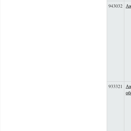
943032
Ак
933321
Ак
об