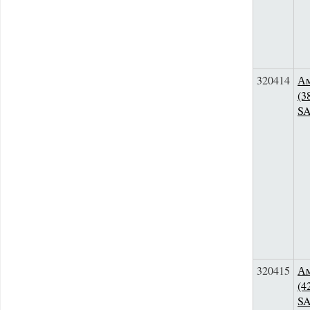
320414
Ам
(3
S
320415
Ам
(4
S