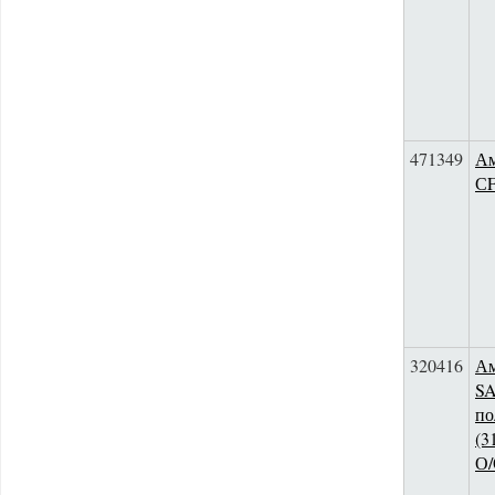
471349
Ам
СF
320416
Ам
S
по
(3
О