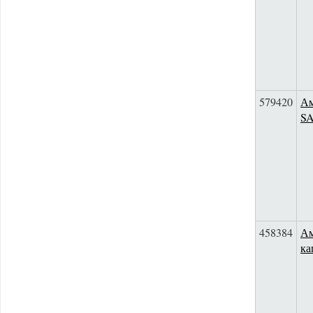
579420
Ам
S
458384
Ам
ка