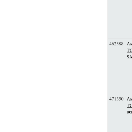
462588
Ам
TG
S
471350
Ам
T
ве