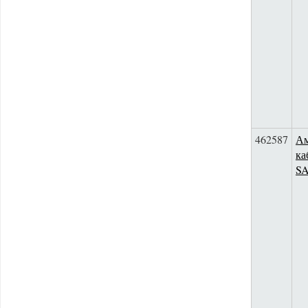
462587
Ам
ка
S