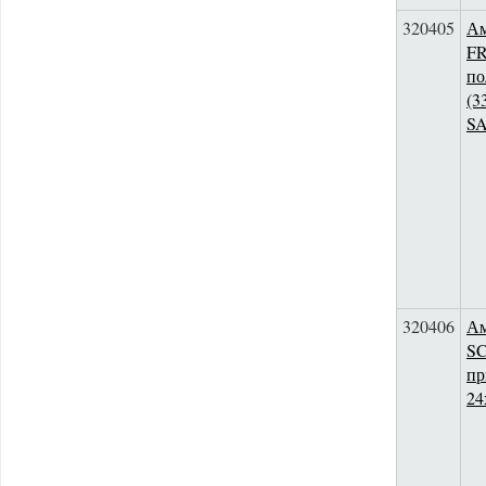
320405
Ам
F
по
(3
S
320406
Ам
SC
пр
24