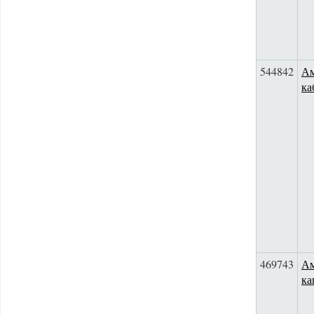
544842
Ам
ка
469743
Ам
ка