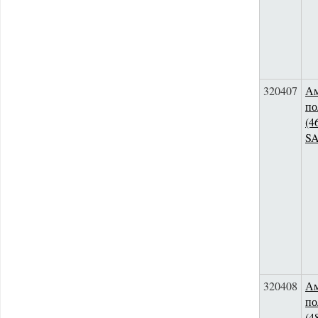
320407
Ам
по
(4
S
320408
Ам
по
(4