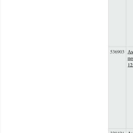
536903
Ам
пе
12