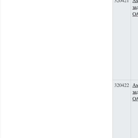
320421
Ам
за
О
320422
Ам
за
О