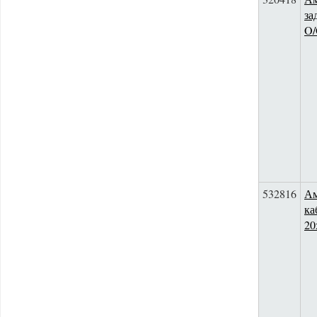
за
O
532816
Ам
ка
20