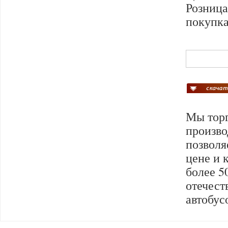
Розниц
покупка
Мы торг
произво
позволя
цене и 
более 5
отечест
автобус