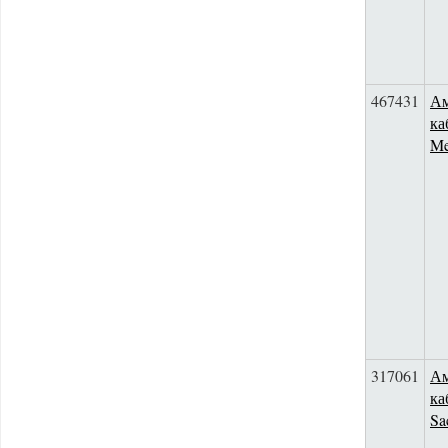
467431
Ам
ка
Me
317061
Ам
ка
Sa