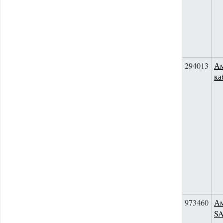
294013
Ам
ка
973460
Ам
S