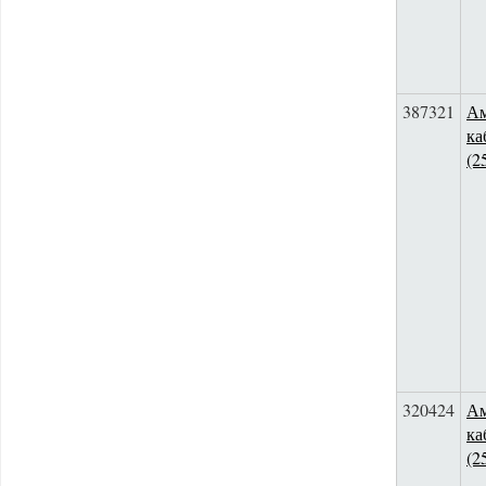
387321
Ам
ка
(2
320424
Ам
ка
(2