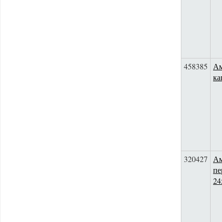
458385
Ам
ка
320427
Ам
пе
24