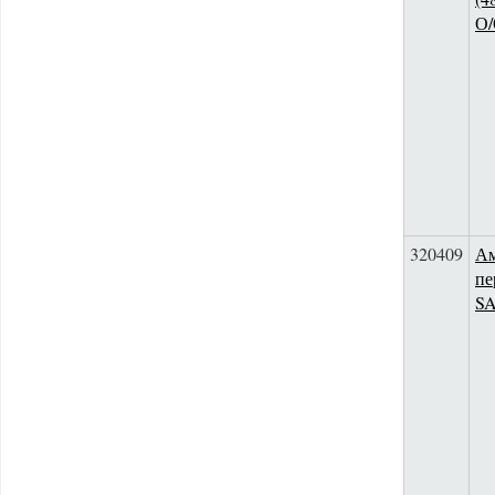
О
320409
Ам
пе
S