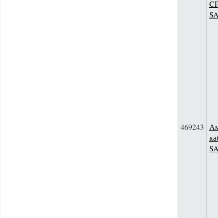
CF
S
469243
Ам
ка
S