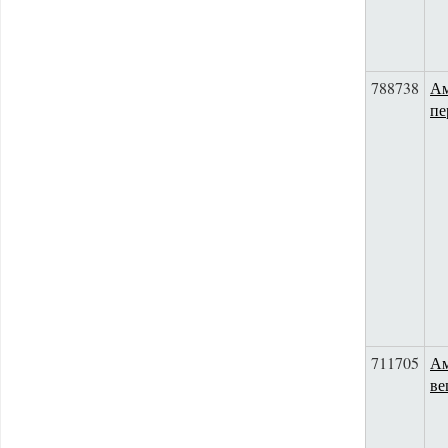
788738
Ам
пе
711705
Ам
ве