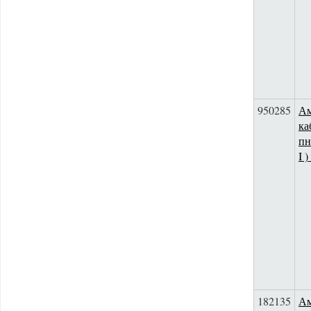
950285
Ам
ка
пн
I 
182135
Ам