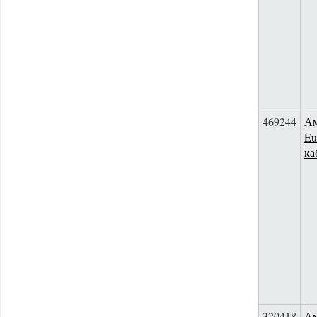
469244
Ам
Eu
ка
320418
Ам