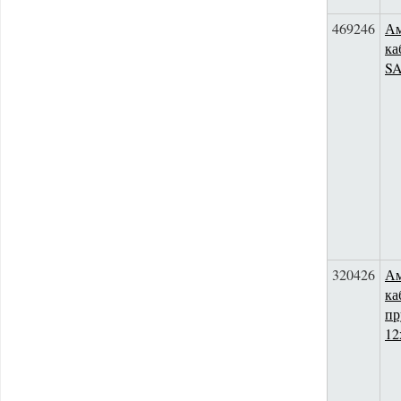
469246
Ам
ка
S
320426
Ам
ка
пр
12