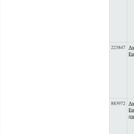
223847
Ам
Eu
883972
Ам
Eu
(п