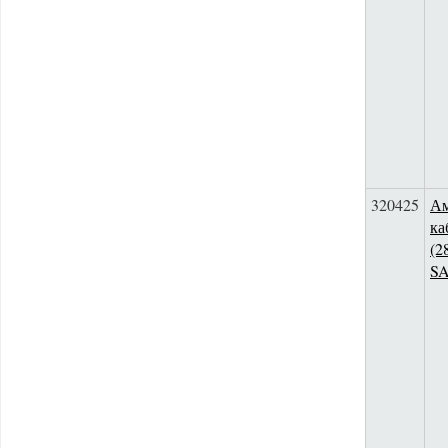
320425
Ам
ка
(2
S