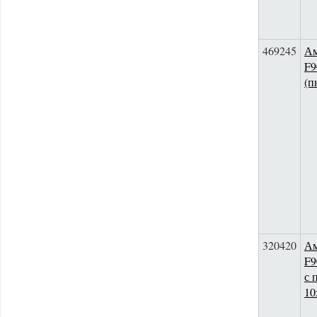
469245
Ам
F9
(п
320420
Ам
F9
с 
10