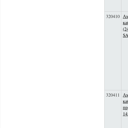
320410
Ам
ка
(2
S
320411
Ам
ка
пр
14