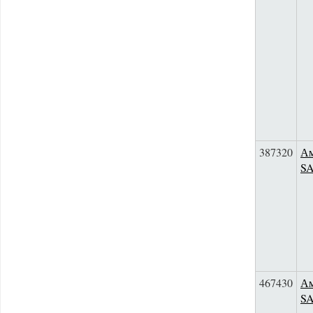
387320
Ам
S
467430
Ам
S