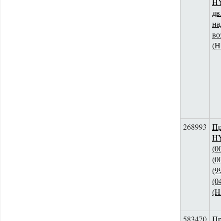
HY
дв
на
во
(
268993
Пр
HY
(0
(0
(9
(0
(
583470
Пр