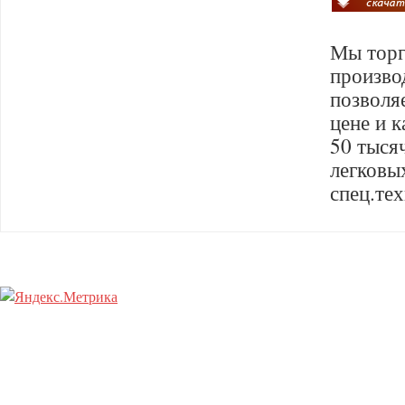
Мы торг
произво
позволя
цене и 
50 тыся
легковы
спец.те