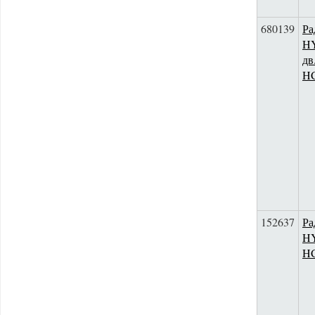
680139
Ра
HY
дв
H
152637
Ра
HY
H