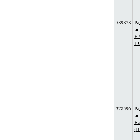
589878
Ра
ис
HY
H
378596
Ра
ис
Bo
(