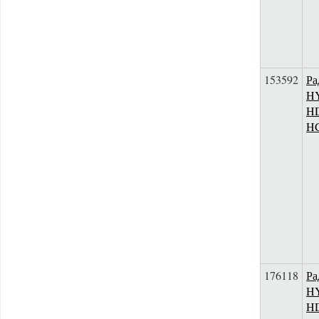
153592
Ра
H
HD
H
176118
Ра
H
HD