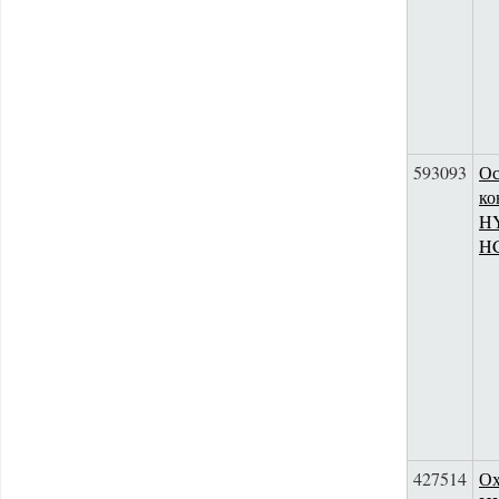
593093
Ос
ко
HY
H
427514
Ох