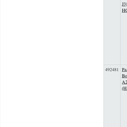
J3
H
492481
Ра
Bo
A
(