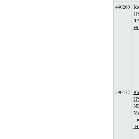
440260
Ко
HY
(0
H
390477
Ко
HY
NF
Ma
ко
(