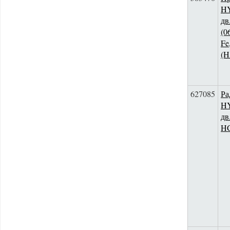
HY
дв
(0
Fe
(
627085
Ра
H
дв
H