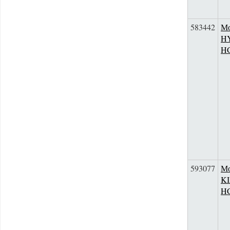
583442
Мо
HY
H
593077
Мо
KI
H