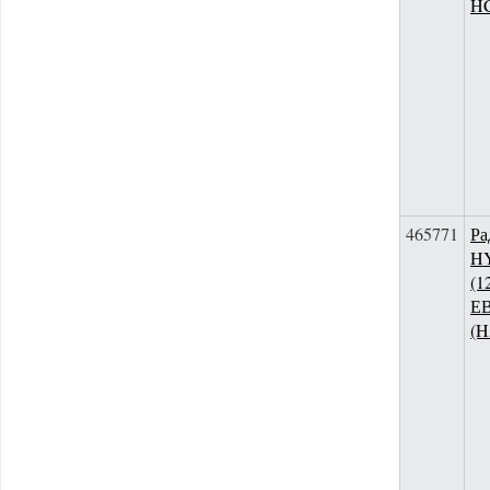
H
465771
Ра
HY
(1
Е
(