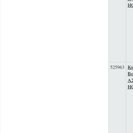
H
525963
Ко
Bo
A2
H