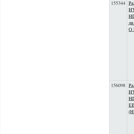
155344
Ра
H
HD
дв
О
156098
Ра
H
HD
Е
(