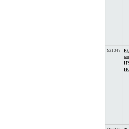
621047
Ра
ко
HY
H