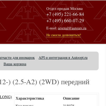
Отдел продаж Москва
+7 (495) 221-66-84
+7 (495) 660-07-29
E-mail:
arsenal@autoars.ru
Не смогли дозвониться?
апчасти для иномарок
API и интеграция в Autoopt.ru
Ваша корзина
12-) (2.5-A2) (2WD) передний
Характеристика
Описание
Код товара
315978