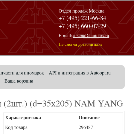
Отдел продаж Москва
+7 (495) 221-66-84
+7 (495) 660-07-29
E-mail:
arsenal@autoars.ru
Не смогли дозвониться?
апчасти для иномарок
API и интеграция в Autoopt.ru
Ваша корзина
ня (2шт.) (d=35х205) NAM YANG
Характеристика
Описание
Код товара
296487