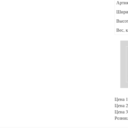
Арти
Шири
Высот
Вес, 
Цена 1
Цена 2
Цена 3
Розниц