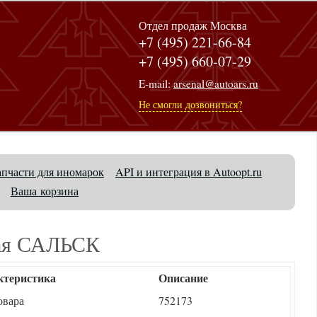
Отдел продаж Москва
+7 (495) 221-66-84
+7 (495) 660-07-29
E-mail:
arsenal@autoars.ru
Не смогли дозвониться?
апчасти для иномарок
API и интеграция в Autoopt.ru
Ваша корзина
ная САЛЬСК
ктеристика
Описание
овара
752173