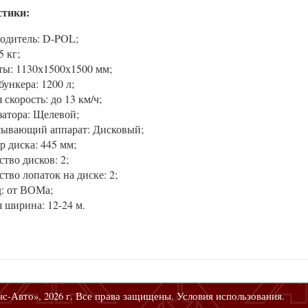
стики:
одитель: D-POL;
5 кг;
ты: 1130х1500х1500 мм;
ункера: 1200 л;
 скорость: до 13 км/ч;
затора: Щелевой;
сывающий аппарат: Дисковый;
р диска: 445 мм;
тво дисков: 2;
тво лопаток на диске: 2;
: от ВОМа;
я ширина: 12-24 м.
с-Авто», 2026 г. Все права защищены. Условия использования.