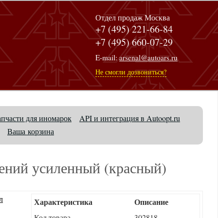
Отдел продаж Москва
+7 (495) 221-66-84
+7 (495) 660-07-29
E-mail:
arsenal@autoars.ru
Не смогли дозвониться?
апчасти для иномарок
API и интеграция в Autoopt.ru
Ваша корзина
ений усиленный (красный)
Характеристика
Описание
Код товара
302818