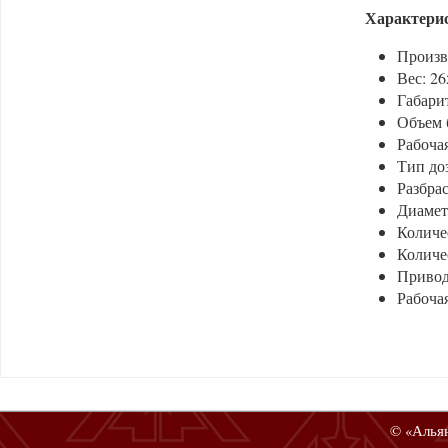
Характери
Произв
Вес: 26
Габари
Объем б
Рабочая
Тип до
Разбра
Диамет
Количес
Количес
Привод
Рабоча
© «Альян