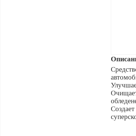
Описан
Средств
автомоб
Улучшае
Очищае
обледен
Созда
суперск