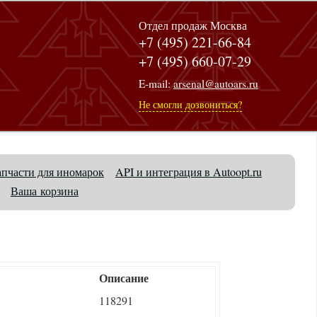
Отдел продаж Москва
+7 (495) 221-66-84
+7 (495) 660-07-29
E-mail:
arsenal@autoars.ru
Не смогли дозвониться?
апчасти для иномарок
API и интеграция в Autoopt.ru
Ваша корзина
Описание
118291