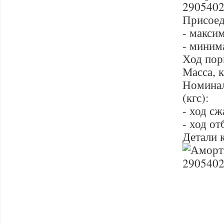
290540
Присоед
- макси
- миним
Ход пор
Масса, к
Номинал
(кгс):
- ход сж
- ход от
Детали 