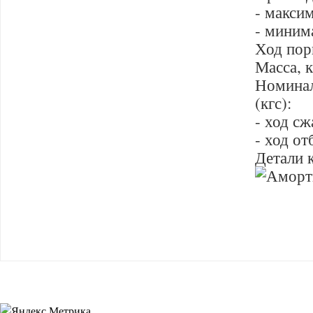
- макси
- миним
Ход пор
Масса, к
Номинал
(кгс):
- ход сж
- ход от
Детали 