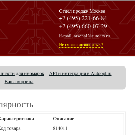
Отдел продаж Москва
+7 (495) 221-66-84
+7 (495) 660-07-29
E-mail:
arsenal@autoars.ru
Не смогли дозвониться?
апчасти для иномарок
API и интеграция в Autoopt.ru
Ваша корзина
лярность
Характеристика
Описание
Код товара
814011